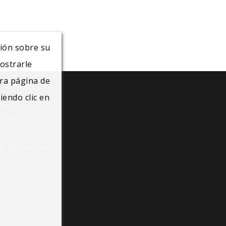
ción sobre su
mostrarle
tra página de
endo clic en