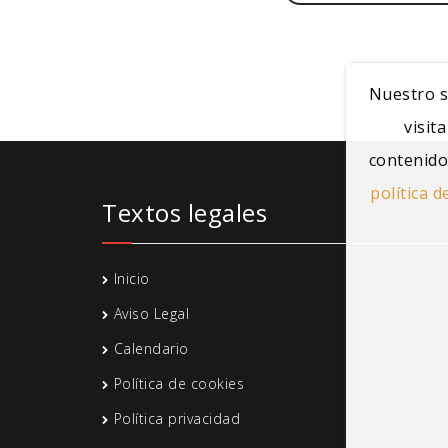
Nuestro si
visit
contenido
política d
Textos legales
Inicio
Aviso Legal
Calendario
Política de cookies
Política privacidad