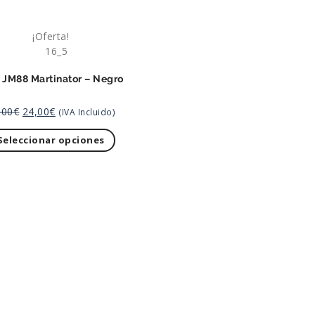
¡Oferta!
 JM88 Martinator – Negro
,00
€
24,00
€
(IVA Incluido)
Seleccionar opciones