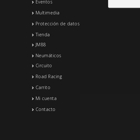
Eventos
Multimedia
Protección de datos
Tienda
JM88
Neumáticos
Circuito
Road Racing
Carrito
Mi cuenta
Contacto