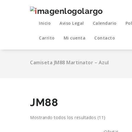
Saltar
al
contenido
Inicio
Aviso Legal
Calendario
Pol
Carrito
Mi cuenta
Contacto
Camiseta JM88 Martinator – Azul
JM88
Mostrando todos los resultados (11)
¡Oferta!