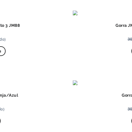
to 3 JM88
Gorra J
3
ido)
s
anja/Azul
Gorr
3
do)