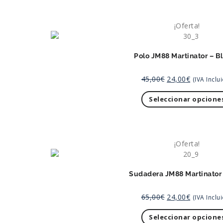
¡Oferta!
Polo JM88 Martinator – B
45,00
€
24,00
€
(IVA Inclu
Seleccionar opcione
¡Oferta!
Sudadera JM88 Martinator 
65,00
€
24,00
€
(IVA Inclu
Seleccionar opcione