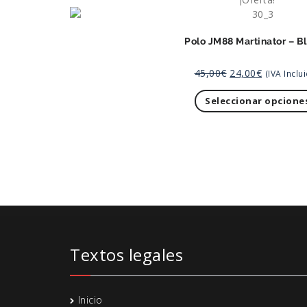
Polo JM88 Martinator – B
45,00
€
24,00
€
(IVA Inclu
Seleccionar opcione
Textos legales
Inicio