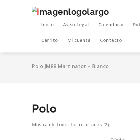
Saltar
al
contenido
Inicio
Aviso Legal
Calendario
Pol
Carrito
Mi cuenta
Contacto
Polo JM88 Martinator – Blanco
Polo
Mostrando todos los resultados (2)
¡Oferta!