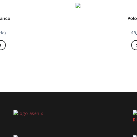
lanco
Polo
45
ido)
s