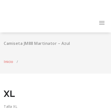
Saltar
al
contenido
Activa
la
naveg
Camiseta JM88 Martinator – Azul
Inicio
/
XL
Talla XL